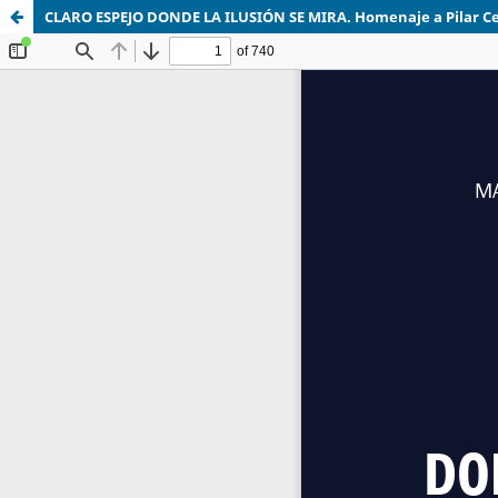
CLARO ESPEJO DONDE LA ILUSIÓN SE MIRA. Homenaje a Pilar Cel