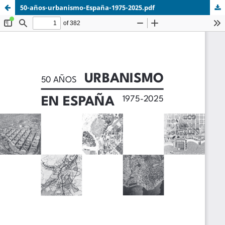
50-años-urbanismo-España-1975-2025.pdf