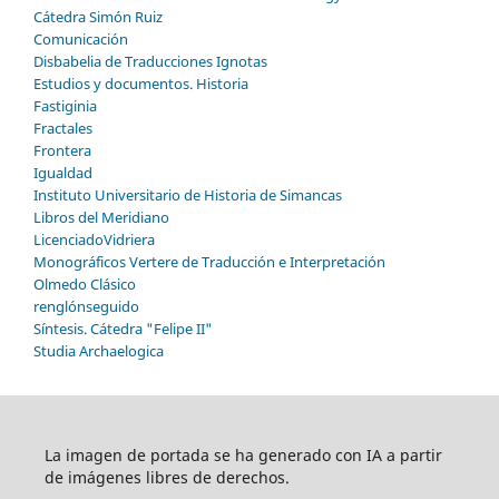
Cátedra Simón Ruiz
Comunicación
Disbabelia de Traducciones Ignotas
Estudios y documentos. Historia
Fastiginia
Fractales
Frontera
Igualdad
Instituto Universitario de Historia de Simancas
Libros del Meridiano
LicenciadoVidriera
Monográficos Vertere de Traducción e Interpretación
Olmedo Clásico
renglónseguido
Síntesis. Cátedra "Felipe II"
Studia Archaelogica
La imagen de portada se ha generado con IA a partir
de imágenes libres de derechos.