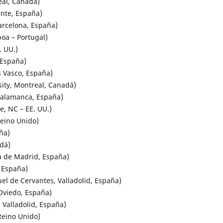
eal, Canadá)
nte, España)
arcelona, España)
oa – Portugal)
. UU.)
 España)
 Vasco, España)
ity, Montreal, Canadá)
Salamanca, España)
, NC – EE. UU.)
Reino Unido)
ña)
dá)
 de Madrid, España)
 España)
l de Cervantes, Valladolid, España)
Oviedo, España)
Valladolid, España)
eino Unido)