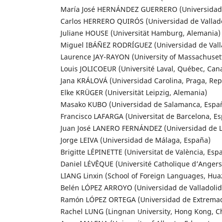
María José HERNÁNDEZ GUERRERO (Universidad
Carlos HERRERO QUIRÓS (Universidad de Vallado
Juliane HOUSE (Universität Hamburg, Alemania)
Miguel IBÁÑEZ RODRÍGUEZ (Universidad de Vall
Laurence JAY-RAYON (University of Massachusett
Louis JOLICOEUR (Université Laval, Québec, Can
Jana KRÁLOVÁ (Universidad Carolina, Praga, Rep
Elke KRÜGER (Universität Leipzig, Alemania)
Masako KUBO (Universidad de Salamanca, Espa
Francisco LAFARGA (Universitat de Barcelona, E
Juan José LANERO FERNÁNDEZ (Universidad de L
Jorge LEIVA (Universidad de Málaga, España)
Brigitte LÉPINETTE (Universitat de València, Esp
Daniel LÉVÊQUE (Université Catholique d’Angers,
LIANG Linxin (School of Foreign Languages, Hua
Belén LÓPEZ ARROYO (Universidad de Valladolid
Ramón LÓPEZ ORTEGA (Universidad de Extremad
Rachel LUNG (Lingnan University, Hong Kong, C