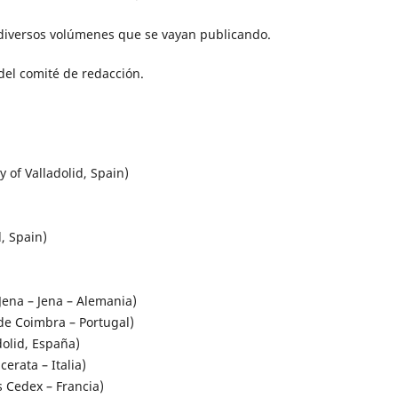
 diversos volúmenes que se vayan publicando.
del comité de redacción.
of Valladolid, Spain)
, Spain)
Jena – Jena – Alemania)
de Coimbra – Portugal)
olid, España)
erata – Italia)
s Cedex – Francia)