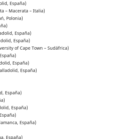
lid, España)
 – Macerata – Italia)
ń, Polonia)
aña)
dolid, España)
dolid, España)
rsity of Cape Town – Sudáfrica)
 España)
olid, España)
lladolid, España)
d, España)
ña)
olid, España)
 España)
lamanca, España)
ga, España)