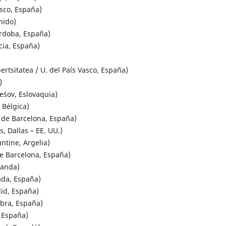
sco, España)
nido)
rdoba, España)
cia, España)
tsitatea / U. del País Vasco, España)
)
śov, Eslovaquia)
 Bélgica)
de Barcelona, España)
, Dallas – EE. UU.)
tine, Argelia)
e Barcelona, España)
landa)
da, España)
id, España)
bra, España)
 España)