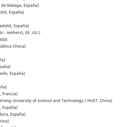
 de Málaga, España)
lid, España)
adolid, España)
s - Amherst, EE. UU.)
adá)
ública Checa)
ña)
spaña)
eón, España)
aña)
 Francia)
zhong University of Science and Technology / HUST, China)
, España)
ura, España)
hina)