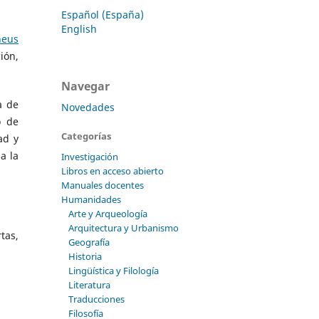
Español (España)
English
neus
ión,
Navegar
a de
Novedades
o de
Categorías
ad y
a la
Investigación
Libros en acceso abierto
Manuales docentes
Humanidades
Arte y Arqueología
Arquitectura y Urbanismo
tas,
Geografía
Historia
Lingüística y Filología
Literatura
Traducciones
Filosofía