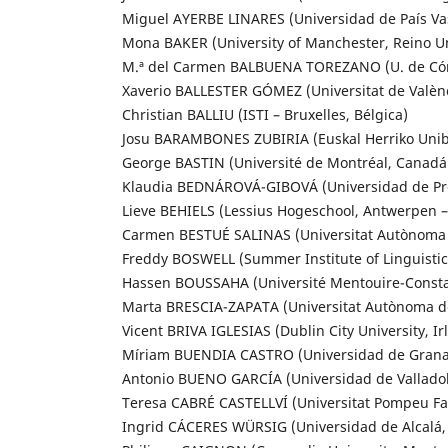
Miguel AYERBE LINARES (Universidad de País Va
Mona BAKER (University of Manchester, Reino U
M.ª del Carmen BALBUENA TOREZANO (U. de Có
Xaverio BALLESTER GÓMEZ (Universitat de Valèn
Christian BALLIU (ISTI – Bruxelles, Bélgica)
Josu BARAMBONES ZUBIRIA (Euskal Herriko Uniber
George BASTIN (Université de Montréal, Canadá
Klaudia BEDNÁROVÁ-GIBOVÁ (Universidad de Pre
Lieve BEHIELS (Lessius Hogeschool, Antwerpen –
Carmen BESTUÉ SALINAS (Universitat Autònoma 
Freddy BOSWELL (Summer Institute of Linguistics
Hassen BOUSSAHA (Université Mentouire-Constan
Marta BRESCIA-ZAPATA (Universitat Autònoma d
Vicent BRIVA IGLESIAS (Dublin City University, Ir
Míriam BUENDIA CASTRO (Universidad de Grana
Antonio BUENO GARCÍA (Universidad de Valladol
Teresa CABRÉ CASTELLVÍ (Universitat Pompeu Fa
Ingrid CÁCERES WÜRSIG (Universidad de Alcalá,