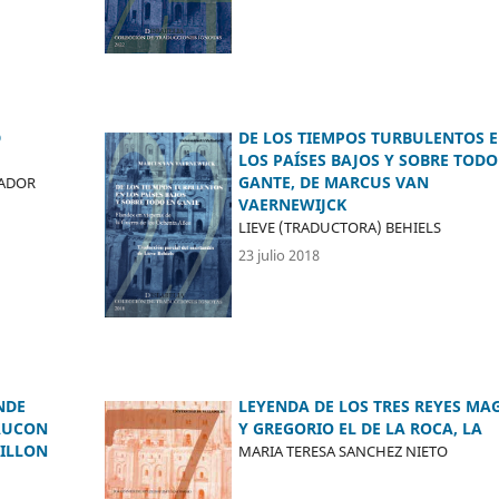
D
DE LOS TIEMPOS TURBULENTOS 
LOS PAÍSES BAJOS Y SOBRE TODO
GANTE, DE MARCUS VAN
VADOR
VAERNEWIJCK
LIEVE (TRADUCTORA) BEHIELS
23 julio 2018
NDE
LEYENDA DE LOS TRES REYES MA
AUCON
Y GREGORIO EL DE LA ROCA, LA
BILLON
MARIA TERESA SANCHEZ NIETO