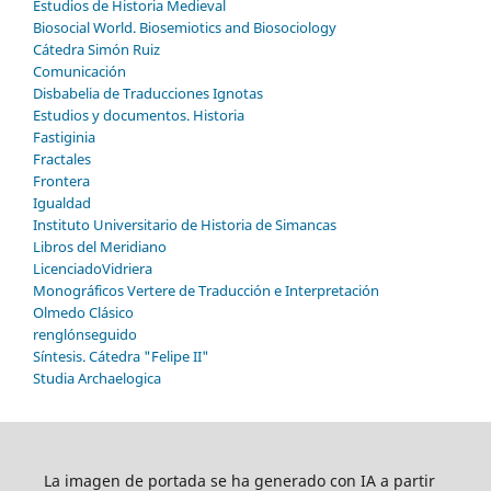
Estudios de Historia Medieval
Biosocial World. Biosemiotics and Biosociology
Cátedra Simón Ruiz
Comunicación
Disbabelia de Traducciones Ignotas
Estudios y documentos. Historia
Fastiginia
Fractales
Frontera
Igualdad
Instituto Universitario de Historia de Simancas
Libros del Meridiano
LicenciadoVidriera
Monográficos Vertere de Traducción e Interpretación
Olmedo Clásico
renglónseguido
Síntesis. Cátedra "Felipe II"
Studia Archaelogica
La imagen de portada se ha generado con IA a partir