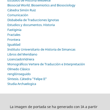
Estudios de Historia Medieval
Biosocial World. Biosemiotics and Biosociology
Cátedra Simón Ruiz
Comunicación
Disbabelia de Traducciones Ignotas
Estudios y documentos. Historia
Fastiginia
Fractales
Frontera
Igualdad
Instituto Universitario de Historia de Simancas
Libros del Meridiano
LicenciadoVidriera
Monográficos Vertere de Traducción e Interpretación
Olmedo Clásico
renglónseguido
Síntesis. Cátedra "Felipe II"
Studia Archaelogica
La imagen de portada se ha generado con IA a partir