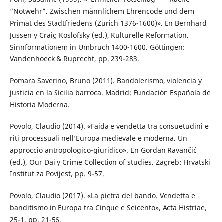
“Notwehr”. Zwischen männlichem Ehrencode und dem
Primat des Stadtfriedens (Zürich 1376-1600)». En Bernhard
Jussen y Craig Koslofsky (ed.), Kulturelle Reformation.
Sinnformationem in Umbruch 1400-1600. Göttingen:
Vandenhoeck & Ruprecht, pp. 239-283.
Pomara Saverino, Bruno (2011). Bandolerismo, violencia y
justicia en la Sicilia barroca. Madrid: Fundación Española de
Historia Moderna.
Povolo, Claudio (2014). «Faida e vendetta tra consuetudini e
riti processuali nell’Europa medievale e moderna. Un
approccio antropologico-giuridico». En Gordan Ravančić
(ed.), Our Daily Crime Collection of studies. Zagreb: Hrvatski
Institut za Povijest, pp. 9-57.
Povolo, Claudio (2017). «La pietra del bando. Vendetta e
banditismo in Europa tra Cinque e Seicento», Acta Histriae,
25-1, pp. 21-56.