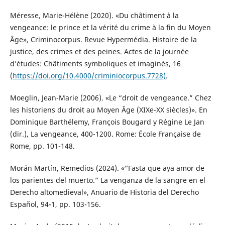
Méresse, Marie-Hélène (2020). «Du châtiment à la
vengeance: le prince et la vérité du crime à la fin du Moyen
Âge», Criminocorpus. Revue Hypermédia. Histoire de la
justice, des crimes et des peines. Actes de la journée
d’études: Châtiments symboliques et imaginés, 16
(
https://doi.org/10.4000/criminiocorpus.7728)
.
Moeglin, Jean-Marie (2006). «Le “droit de vengeance.” Chez
les historiens du droit au Moyen Âge (XIXe-XX siècles)». En
Dominique Barthélemy, François Bougard y Régine Le Jan
(dir.), La vengeance, 400-1200. Rome: École Française de
Rome, pp. 101-148.
Morán Martín, Remedios (2024). «“Fasta que aya amor de
los parientes del muerto.” La venganza de la sangre en el
Derecho altomedieval», Anuario de Historia del Derecho
Español, 94-1, pp. 103-156.