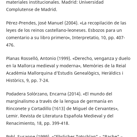
materiales institucionales. Madrid: Universidad
Complutense de Madrid.
Pérez-Prendes, José Manuel (2004). «La recopilación de las
leyes de los reinos castellano-leoneses. Esbozos para un
comentario a su libro primero», Interpretatio, 10, pp. 407-
476.
Planas Rosselló, Antonio (1999). «Derecho, venganza y duelo
en la Mallorca medieval y moderna», Memòries de la Reial
Acadèmia Mallorquina d’Estudis Genealògics, Heràldics i
Històrics, 9, pp. 7-24.
Podadera Solórzano, Encarna (2014). «El mundo del
marginalismo a través de la lengua de germanía en
Rinconete y Cortadillo (1613) de Miguel de Cervantes»,
Lemir. Revista de Literatura Española Medieval y del
Renacimiento, 18, pp. 399-418.
Pohl, Susanne (1999). «“Ehrlicher Totschlag” – “Rache” –