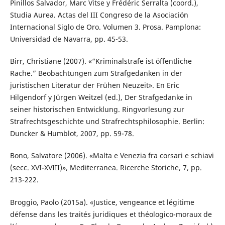
Pinillos Salvador, Marc Vitse y Frédéric Serralta (coord.),
Studia Aurea. Actas del III Congreso de la Asociación
Internacional Siglo de Oro. Volumen 3. Prosa. Pamplona:
Universidad de Navarra, pp. 45-53.
Birr, Christiane (2007). «“Kriminalstrafe ist öffentliche
Rache.” Beobachtungen zum Strafgedanken in der
juristischen Literatur der Frühen Neuzeit». En Eric
Hilgendorf y Jürgen Weitzel (ed.), Der Strafgedanke in
seiner historischen Entwicklung. Ringvorlesung zur
Strafrechtsgeschichte und Strafrechtsphilosophie. Berlin:
Duncker & Humblot, 2007, pp. 59-78.
Bono, Salvatore (2006). «Malta e Venezia fra corsari e schiavi
(secc. XVI-XVIII)», Mediterranea. Ricerche Storiche, 7, pp.
213-222.
Broggio, Paolo (2015a). «Justice, vengeance et légitime
défense dans les traités juridiques et théologico-moraux de