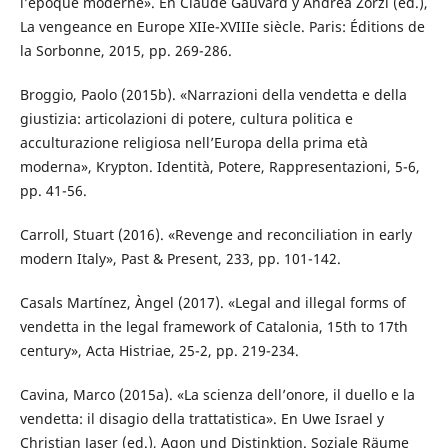
l’époque moderne». En Claude Gauvard y Andrea Zorzi (ed.),
La vengeance en Europe XIIe-XVIIIe siècle. Paris: Éditions de
la Sorbonne, 2015, pp. 269-286.
Broggio, Paolo (2015b). «Narrazioni della vendetta e della
giustizia: articolazioni di potere, cultura politica e
acculturazione religiosa nell’Europa della prima età
moderna», Krypton. Identità, Potere, Rappresentazioni, 5-6,
pp. 41-56.
Carroll, Stuart (2016). «Revenge and reconciliation in early
modern Italy», Past & Present, 233, pp. 101-142.
Casals Martínez, Àngel (2017). «Legal and illegal forms of
vendetta in the legal framework of Catalonia, 15th to 17th
century», Acta Histriae, 25-2, pp. 219-234.
Cavina, Marco (2015a). «La scienza dell’onore, il duello e la
vendetta: il disagio della trattatistica». En Uwe Israel y
Christian Jaser (ed.), Agon und Distinktion. Soziale Räume