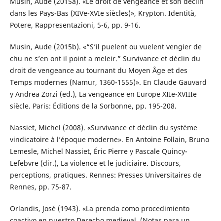
Musin, Aude (2015a). «Le droit de vengeance et son déclin
dans les Pays-Bas (XIVe-XVIe siècles)», Krypton. Identità,
Potere, Rappresentazioni, 5-6, pp. 9-16.
Musin, Aude (2015b). «“S’il puelent ou vuelent vengier de
chu ne s’en ont il point a meleir.” Survivance et déclin du
droit de vengeance au tournant du Moyen Âge et des
Temps modernes (Namur, 1360-1555)». En Claude Gauvard
y Andrea Zorzi (ed.), La vengeance en Europe XIIe-XVIIIe
siècle. Paris: Éditions de la Sorbonne, pp. 195-208.
Nassiet, Michel (2008). «Survivance et déclin du système
vindicatoire à l’époque moderne». En Antoine Follain, Bruno
Lemesle, Michel Nassiet, Éric Pierre y Pascale Quincy-
Lefebvre (dir.), La violence et le judiciaire. Discours,
perceptions, pratiques. Rennes: Presses Universitaires de
Rennes, pp. 75-87.
Orlandis, José (1943). «La prenda como procedimiento
coactivo en nuestro Derecho medieval. (Notas para un