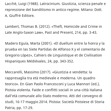
Lacchè, Luigi (1988). Latrocinium. Giustizia, scienza penale e
repressione del banditismo in antico regime. Milano: Dott.
A. Giuffrè Editore.
Lambert, Thomas B. (2012). «Theft, Homicide and Crime in
Late Anglo-Saxon Law», Past and Present, 214, pp. 3-43.
Madero Eguía, Marta (2001). «El duellum entre la honra y la
prueba en las Siete Partidas de Alfonso X y el comentario de
Gregorio López», Cahiers de Linguistique et de Civilisation
Hispaniques Médiévales, 24, pp. 343-352.
Meccarelli, Massimo (2017). «Giustizia e vendetta: la
rappresaglia tra età medievale e moderna. Un quadro
teorico». En Gian Paolo Francesconi y Luca Mannori (ed.),
Pistoia violenta. Faide e conflitti sociali in una città italiana
dall’età comunale allo Stato moderno. Atti del convegno di
studi, 16-17 maggio 2014. Pistoia: Società Pistoiese di Storia
Patria, pp. 17-29.