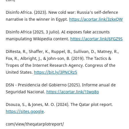
Disinfo Africa. (2023). New cold war: Russia's self-defence
narrative is the winner in Egypt.
https://acortar.link/3zkxQW
Disinfo Africa (2025, 3 julio). AI exposes fake accounts
manipulating Wikipedia content.
https://acortar.link/6FGZ9S
DiResta, R., Shaffer, K., Ruppel, B., Sullivan, D., Matney, R.,
Fox, R., Albright, J., & John-son, B. (2019). The Tactics &
Tropes of the Internet Research Agency. Congress of the
United States.
https://bit.ly/3PNCRz5
DSN - Presidencia del Gobierno (2025). Informe anual de
Seguridad Nacional.
https://acortar.link/1Iwq8o
Dsouza, S., & Jones, M. O. (2024). The Qatar plot report.
https://sites.google
.
com/view/theqatarplotreport/