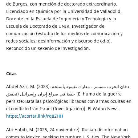
de Burgos, con mención de doctorado extraordinario.
Licenciado en Química por la Universidad de Valladolid.
Docente en la Escuela de Ingeniería y Tecnología y la
Escuela de Doctorado de UNIR. Investigador de
comunicación (estudio de los medios de comunicación y
redes sociales, desinformación y discurso de odio).
Reconocido un sexenio de investigación.
Citas
Abdel Aziz, M. (2023). دخان الحرب مستمر.. معارك نفسية بأسلحة
خفية في صراع إيران وإسرائيل (تحقيق [El humo de la guerra
persiste: Batallas psicológicas libradas con armas ocultas en
el conflicto Irán-Israel (Investigación)]. El Watan News.
https://acortar.link/rq82HH
Abi-Habib, M. (2025, 24 noviembre). Rusian disinformation
comes to Mexico, seeking to rupture U.S. ties. The New York