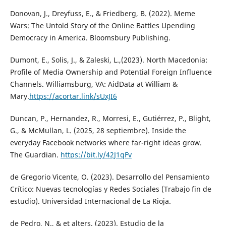
Donovan, J., Dreyfuss, E., & Friedberg, B. (2022). Meme
Wars: The Untold Story of the Online Battles Upending
Democracy in America. Bloomsbury Publishing.
Dumont, E., Solis, J., & Zaleski, L.,(2023). North Macedonia:
Profile of Media Ownership and Potential Foreign Influence
Channels. Williamsburg, VA: AidData at William &
Mary.
https://acortar.link/sUxJI6
Duncan, P., Hernandez, R., Morresi, E., Gutiérrez, P., Blight,
G., & McMullan, L. (2025, 28 septiembre). Inside the
everyday Facebook networks where far-right ideas grow.
The Guardian.
https://bit.ly/42J1qFv
de Gregorio Vicente, O. (2023). Desarrollo del Pensamiento
Crítico: Nuevas tecnologías y Redes Sociales (Trabajo fin de
estudio). Universidad Internacional de La Rioja.
de Pedro, N., & et alters. (2023). Estudio de la