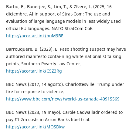
Barbu, E., Banerjee, S., Lim, T., & Zīvere, L. (2025, 16
diciembre. AI in support of Strat-Com: The use and
evaluation of large language models in less widely used
official EU languages. NATO StratCom CoE.
https://acortar.link/buM9BE
Barrouquere, B. (2023). El Paso shooting suspect may have
authored manifesto contai-ning white nationalist talking
points. Southern Poverty Law Center.
https://acortar.link/C5Z3Rg
BBC News (2017, 14 agosto). Charlottesville: Trump under
fire for response to violence.
https://www.bbc.com/news/world-us-canada-40915569
BBC News (2023, 19 mayo). Carole Cadwalladr ordered to
pay £1.2m costs in Arron Banks libel trial.
https://acortar.link/MOSDkw