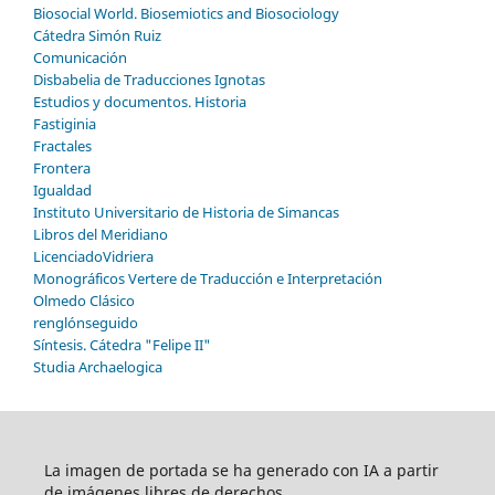
Biosocial World. Biosemiotics and Biosociology
Cátedra Simón Ruiz
Comunicación
Disbabelia de Traducciones Ignotas
Estudios y documentos. Historia
Fastiginia
Fractales
Frontera
Igualdad
Instituto Universitario de Historia de Simancas
Libros del Meridiano
LicenciadoVidriera
Monográficos Vertere de Traducción e Interpretación
Olmedo Clásico
renglónseguido
Síntesis. Cátedra "Felipe II"
Studia Archaelogica
La imagen de portada se ha generado con IA a partir
de imágenes libres de derechos.