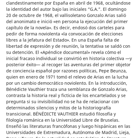
clandestinamente por España en abril de 1968, ocultándose
la identidad del autor bajo las iniciales “G.A.”. El domingo
20 de octubre de 1968, el vallisoletano Gonzalo Arias salió
del anonimato e inició «en persona la ejecución del primer
capítulo de la novela». Es decir, endosó dos carteles para
pedir de forma noviolenta «la convocación de elecciones
libres a la jefatura del Estado». En una España falta de
libertad de expresión y de reunión, la tentativa se saldó con
su detención. El «Apéndice documental» revela cómo el
inicial fracaso individual se convirtió en historia colectiva —y
posterior éxito— al recoger las aventuras del primer objetor
de conciencia español por razones políticas, Pepe Beunza,
quien en enero de 1971 tomó el relevo de Arias en la lucha
por un cambio democrático noviolento. En la introducción,
Bénédicte Vauthier traza una semblanza de Gonzalo Arias,
contrasta la historia real y ficticia de los encartelados y se
pregunta si su invisibilidad no se ha de relacionar con
determinados silencios y mitos de la historiografía
transicional. BÉNÉDICTE VAUTHIER estudió filosofía y
filología románica en la Universidad Libre de Bruselas.
Enseñó las literaturas francófonas y luego hispánicas en las
Universidades de Extremadura, Autónoma de Madrid, Lieja,