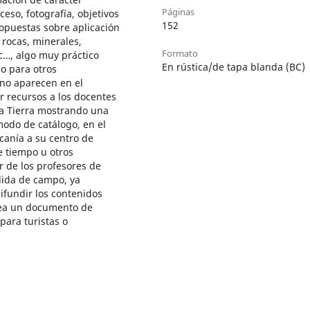
Páginas
ceso, fotografía, objetivos
152
ropuestas sobre aplicación
 rocas, minerales,
Formato
tc…, algo muy práctico
En rústica/de tapa blanda (BC)
o para otros
 no aparecen en el
r recursos a los docentes
la Tierra mostrando una
modo de catálogo, en el
canía a su centro de
e tiempo u otros
or de los profesores de
alida de campo, ya
difundir los contenidos
sea un documento de
para turistas o