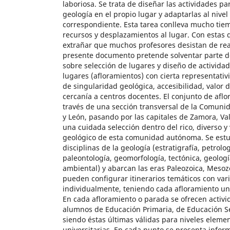
laboriosa. Se trata de diseñar las actividades p
geología en el propio lugar y adaptarlas al nivel
correspondiente. Esta tarea conlleva mucho tie
recursos y desplazamientos al lugar. Con estas d
extrañar que muchos profesores desistan de real
presente documento pretende solventar parte d
sobre selección de lugares y diseño de activida
lugares (afloramientos) con cierta representativ
de singularidad geológica, accesibilidad, valor di
cercanía a centros docentes. El conjunto de afl
través de una sección transversal de la Comuni
y León, pasando por las capitales de Zamora, Val
una cuidada selección dentro del rico, diverso y
geológico de esta comunidad autónoma. Se estu
disciplinas de la geología (estratigrafía, petrolo
paleontología, geomorfología, tectónica, geologí
ambiental) y abarcan las eras Paleozoica, Mesoz
pueden configurar itinerarios temáticos con vari
individualmente, teniendo cada afloramiento un
En cada afloramiento o parada se ofrecen activ
alumnos de Educación Primaria, de Educación Se
siendo éstas últimas válidas para niveles elemen
universitarias. En cada punto se presenta infor