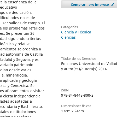
ara la enseñanza de la
Comprar libro impreso
 educativo
mpo de dedicación,
ificultades no es de
izar salidas de campo. El
Categorías
e los problemas referidos
Ciencia y Técnica
des. Se presentan 26
Ciencias
idad siguiendo criterios
dáctico y relativa
oramientos se organiza a
dad autónoma de Castilla
Titular de los Derechos
ladolid y Segovia, y es
Ediciones Universidad de Vallad
 variado patrimonio
y autor(es)/autora(s) 2014
dian desde varias
gía, mineralogía,
a aplicada y geología
oica y Cenozoica. Se
ISBN
os afloramientos o visitar
978-84-8448-800-2
a cierta independencia.
idades adaptadas a
Dimensiones físicas
cundaria y Bachillerato,
17cm x 24cm
tales de titulaciones
mación de carácter