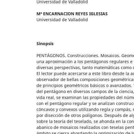
Universidad de Valladolid
Mª ENCARNACION REYES IGLESIAS
Universidad de Valladolid
Sinopsis
PENTÁGONOS. Construcciones. Mosaicos. Geomet
una aproximación a los pentágonos regulares e
diversas perspectivas, tanto matemáticas como d
El lector puede acercarse a este libro desde la a
observador de bellas composiciones geométrica
de principios geométricos básicos o avanzados. 
del pentágono en diversos campos de la ciencia, e
vida real, se examinan las propiedades del núme
con el pentágono regular y se analizan constru
cóncavos y convexos utilizando regla y compás, 
por disección de otros polígonos. Después de a
sobre la teoría del teselado, se ahonda en la co
abanico de mosaicos realizados con teselas pen
ámbito se cierra abordando la optimización de l