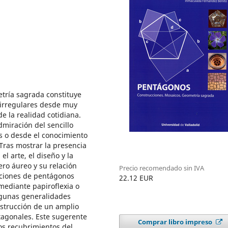
ría sagrada constituye
 irregulares desde muy
e la realidad cotidiana.
dmiración del sencillo
s o desde el conocimiento
Tras mostrar la presencia
l arte, el diseño y la
ro áureo y su relación
Precio recomendado sin IVA
cciones de pentágonos
22.12 EUR
mediante papiroflexia o
lgunas generalidades
nstrucción de un amplio
tagonales. Este sugerente
Comprar libro impreso
os recubrimientos del