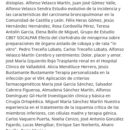
distopías. Alfonso Velasco Martín, Juan José Gómez Valle,
Alfonso Velasco Sendra Estudio evolutivo de la incidencia y
las características del carcinoma broncopulmonar en la
Comunidad de Castilla y León. Félix Heras Gómez, Jesús
Hernández Hernández, Rosa Cordovilla Pérez, Teresa
Antolín García, Elena Bollo de Miguel, Grupo de Estudio
CB07 SOCALPAR Efecto del clorhidrato de minaprina sobre
preparaciones de órgano aislado de cobaya y de rata “in
vitro”. Pedro Treceño Lobato, Carlos Treceño Lobato, Alfonso
Velasco Martín Cerebro y sentimiento: Dolor, placer y amor.
José María Izquierdo Rojo Trasplante renal en el Hospital
Clínico de Valladolid. Alicia Mendiluce Herrero, Jesús
Bustamante Bustamante Terapia personalizada en la
infección por el VIH: Aplicación de criterios
farmacogenéticos María José García Sánchez, Salvador
Cabrera Figueroa, Almudena Sánchez Martín, Alfonso
Domínguez Gil-Hurlé Investigación clínica y básica en
Cirugía Ortopédica. Miguel María Sánchez Martín Nuestra
experiencia en el tratamiento de la isquemia crítica de los
miembros inferiores, con células madre y terapia génica.
Carlos Vaquero Puerta, Noelia Cenizo, José Antonio González
Fajardo, Lucas Mengíbar, Enrique San Norberto, Alvaro