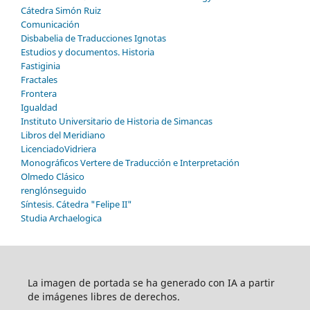
Cátedra Simón Ruiz
Comunicación
Disbabelia de Traducciones Ignotas
Estudios y documentos. Historia
Fastiginia
Fractales
Frontera
Igualdad
Instituto Universitario de Historia de Simancas
Libros del Meridiano
LicenciadoVidriera
Monográficos Vertere de Traducción e Interpretación
Olmedo Clásico
renglónseguido
Síntesis. Cátedra "Felipe II"
Studia Archaelogica
La imagen de portada se ha generado con IA a partir
de imágenes libres de derechos.