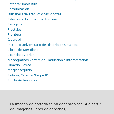
Cátedra Simón Ruiz
Comunicación
Disbabelia de Traducciones Ignotas
Estudios y documentos. Historia
Fastiginia
Fractales
Frontera
Igualdad
Instituto Universitario de Historia de Simancas
Libros del Meridiano
LicenciadoVidriera
Monográficos Vertere de Traducción e Interpretación
Olmedo Clásico
renglónseguido
Síntesis. Cátedra "Felipe II"
Studia Archaelogica
La imagen de portada se ha generado con IA a partir
de imágenes libres de derechos.