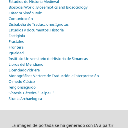
Estudios de Historia Medieval
Biosocial World. Biosemiotics and Biosociology
Cátedra Simón Ruiz
Comunicación
Disbabelia de Traducciones Ignotas
Estudios y documentos. Historia
Fastiginia
Fractales
Frontera
Igualdad
Instituto Universitario de Historia de Simancas
Libros del Meridiano
LicenciadoVidriera
Monográficos Vertere de Traducción e Interpretación
Olmedo Clásico
renglónseguido
Síntesis. Cátedra "Felipe II"
Studia Archaelogica
La imagen de portada se ha generado con IA a partir