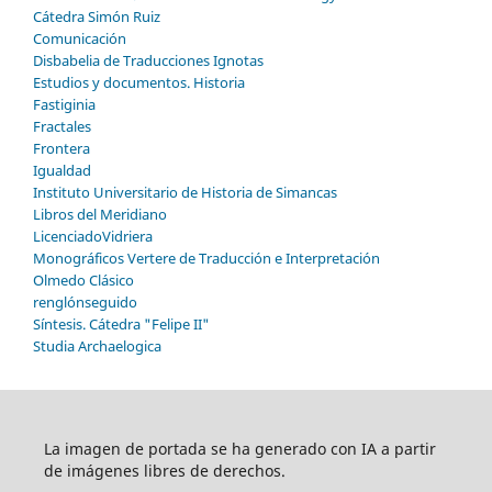
Cátedra Simón Ruiz
Comunicación
Disbabelia de Traducciones Ignotas
Estudios y documentos. Historia
Fastiginia
Fractales
Frontera
Igualdad
Instituto Universitario de Historia de Simancas
Libros del Meridiano
LicenciadoVidriera
Monográficos Vertere de Traducción e Interpretación
Olmedo Clásico
renglónseguido
Síntesis. Cátedra "Felipe II"
Studia Archaelogica
La imagen de portada se ha generado con IA a partir
de imágenes libres de derechos.