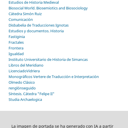
Estudios de Historia Medieval
Biosocial World. Biosemiotics and Biosociology
Cátedra Simón Ruiz
Comunicación
Disbabelia de Traducciones Ignotas
Estudios y documentos. Historia
Fastiginia
Fractales
Frontera
Igualdad
Instituto Universitario de Historia de Simancas
Libros del Meridiano
LicenciadoVidriera
Monográficos Vertere de Traducción e Interpretación
Olmedo Clásico
renglónseguido
Síntesis. Cátedra "Felipe II"
Studia Archaelogica
La imagen de portada se ha generado con IA a partir