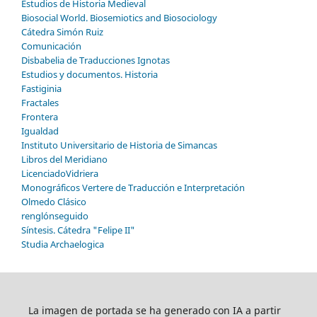
Estudios de Historia Medieval
Biosocial World. Biosemiotics and Biosociology
Cátedra Simón Ruiz
Comunicación
Disbabelia de Traducciones Ignotas
Estudios y documentos. Historia
Fastiginia
Fractales
Frontera
Igualdad
Instituto Universitario de Historia de Simancas
Libros del Meridiano
LicenciadoVidriera
Monográficos Vertere de Traducción e Interpretación
Olmedo Clásico
renglónseguido
Síntesis. Cátedra "Felipe II"
Studia Archaelogica
La imagen de portada se ha generado con IA a partir