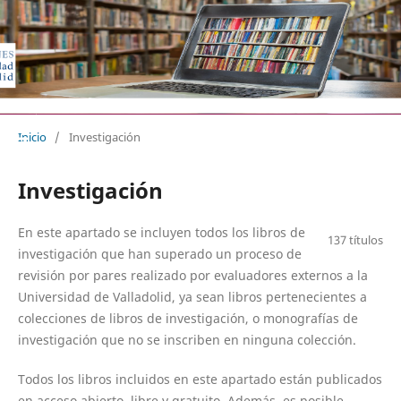
EDICIONES UNIVERSIDAD DE VA
Inicio
/
Investigación
Investigación
En este apartado se incluyen todos los libros de
137 títulos
investigación que han superado un proceso de
revisión por pares realizado por evaluadores externos a la
Universidad de Valladolid, ya sean libros pertenecientes a
colecciones de libros de investigación, o monografías de
investigación que no se inscriben en ninguna colección.
Todos los libros incluidos en este apartado están publicados
en acceso abierto, libre y gratuito. Además, es posible