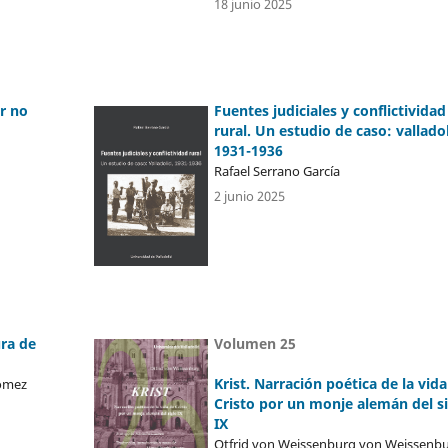
18 junio 2025
r no
Fuentes judiciales y conflictividad
rural. Un estudio de caso: valladol
1931-1936
Rafael Serrano García
2 junio 2025
ura de
Volumen 25
Krist. Narración poética de la vida
Gómez
Cristo por un monje alemán del s
IX
Otfrid von Weissenburg von Weissenbu