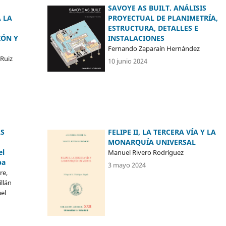
SAVOYE AS BUILT. ANÁLISIS
 LA
PROYECTUAL DE PLANIMETRÍA,
ESTRUCTURA, DETALLES E
IÓN Y
INSTALACIONES
Fernando Zaparaín Hernández
 Ruiz
10 junio 2024
AS
FELIPE II, LA TERCERA VÍA Y LA
MONARQUÍA UNIVERSAL
el
Manuel Rivero Rodríguez
pa
3 mayo 2024
re,
llán
el